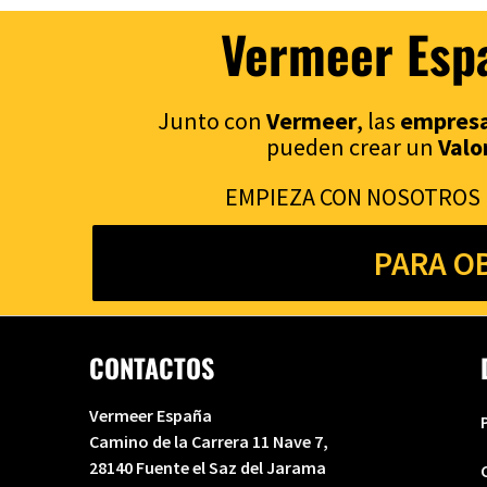
Vermeer Espa
Junto con
Vermeer
, las
empres
pueden crear un
Valo
EMPIEZA CON NOSOTROS 
PARA O
CONTACTOS
Vermeer España
Camino de la Carrera 11 Nave 7,
28140 Fuente el Saz del Jarama