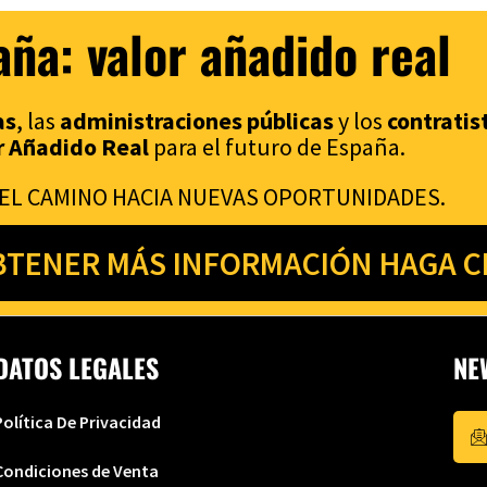
ña: valor añadido real
as
, las
administraciones p
úblicas
y los
contratis
r Añadido Real
para el futuro de España.
EL CAMINO HACIA NUEVAS OPORTUNIDADES.
BTENER MÁS INFORMACIÓN HAGA CL
DATOS LEGALES
NE
Política De Privacidad
Condiciones de Venta