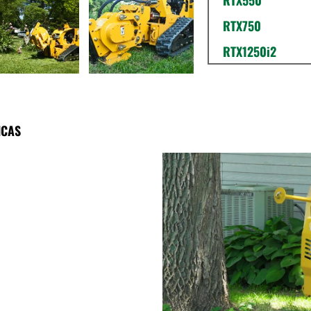
RTX550
RTX750
RTX1250i2
ICAS