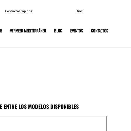
Contactos rápidos:
info@vermeerespana.es
Tfno:
+34 91 84 85 329
ER
VERMEER MEDITERRÁNEO
BLOG
EVENTOS
CONTACTOS
GE ENTRE LOS MODELOS DISPONIBLES