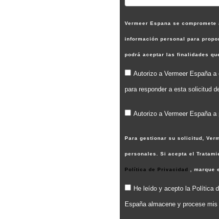
Vermeer Espana se compromete a 
información personal para propor
podrá aceptar las finalidades q
Autorizo a Vermeer España a c
para responder a esta solicitud d
Autorizo a Vermeer España a p
Para gestionar su solicitud, Ve
personales. Si acepta el Tratam
Política de Privacidad
, marque 
He leído y acepto la Polític
España almacene y procese mis