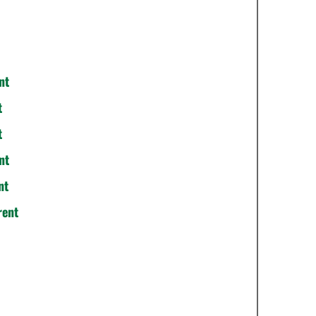
nt
t
t
nt
nt
rent