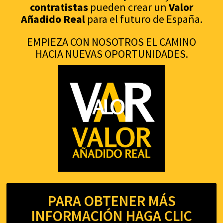
contratistas
pueden crear un
Valor
Añadido Real
para el futuro de España.
EMPIEZA CON NOSOTROS EL CAMINO
HACIA NUEVAS OPORTUNIDADES.
PARA OBTENER MÁS
INFORMACIÓN HAGA CLIC