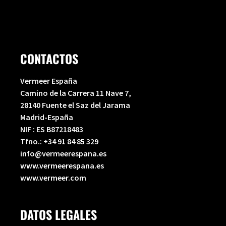
CONTACTOS
Vermeer España
Camino de la Carrera 11 Nave 7,
28140 Fuente el Saz del Jarama
Madrid-España
NIF : ES B87218483
Tfno.:
+34 91 84 85 329
info@vermeerespana.es
www.vermeerespana.es
www.vermeer.com
DATOS LEGALES