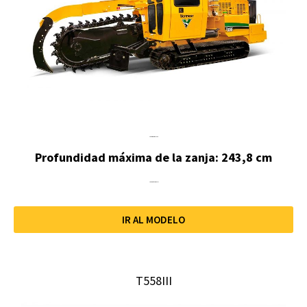
Potencia motor: 185 hp
Profundidad máxima de la zanja: 243,8 cm
Anchura máxima: 61 cm
IR AL MODELO
T558III