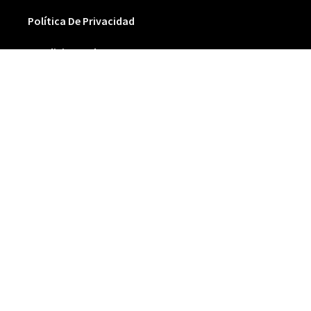
Política De Privacidad
Condiciones de Venta
Política De Cookies
NEWSLETTER
SUSCRÍBETE A NUESTRA NEWSLETTER
SOCIAL