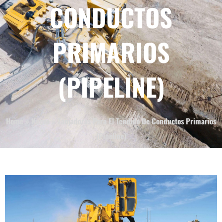
CONDUCTOS
PRIMARIOS
(PIPELINE)
Home
»
Nuevo
»
Zanjadoras Para El Tendido De Conductos Primarios
(Pipeline)