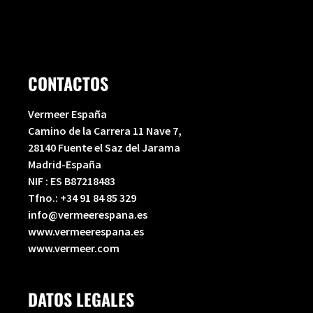
CONTACTOS
Vermeer España
Camino de la Carrera 11 Nave 7,
28140 Fuente el Saz del Jarama
Madrid-España
NIF : ES B87218483
Tfno.:
+34 91 84 85 329
info@vermeerespana.es
www.vermeerespana.es
www.vermeer.com
DATOS LEGALES