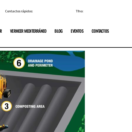
Contactos rápidos:
info@vermeerespana.es
Tfno:
+34 91 84 85 329
ER
VERMEER MEDITERRÁNEO
BLOG
EVENTOS
CONTACTOS