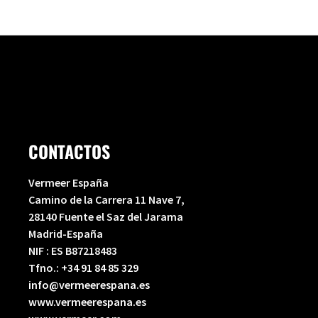
e
t
b
u
o
b
o
e
k
-
f
CONTACTOS
Vermeer España
Camino de la Carrera 11 Nave 7,
28140 Fuente el Saz del Jarama
Madrid-España
NIF : ES B87218483
Tfno.:
+34 91 84 85 329
info@vermeerespana.es
www.vermeerespana.es