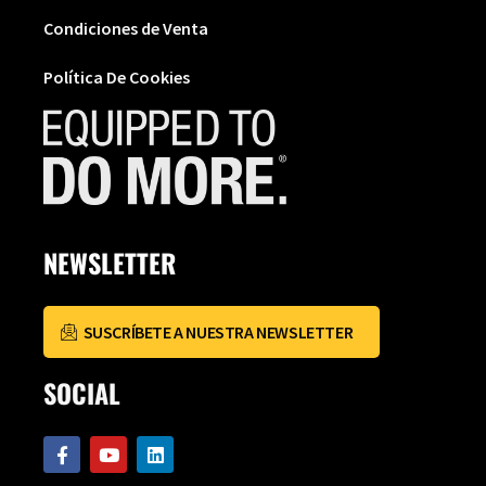
Condiciones de Venta
Política De Cookies
NEWSLETTER
SUSCRÍBETE A NUESTRA NEWSLETTER
SOCIAL
F
Y
L
a
o
i
c
u
n