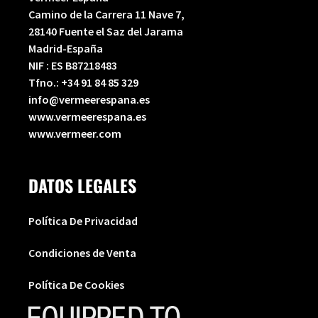
Camino de la Carrera 11 Nave 7,
28140 Fuente el Saz del Jarama
Madrid-España
NIF : ES B87218483
Tfno.:
+34 91 84 85 329
info@vermeerespana.es
www.vermeerespana.es
www.vermeer.com
DATOS LEGALES
Política De Privacidad
Condiciones de Venta
Política De Cookies