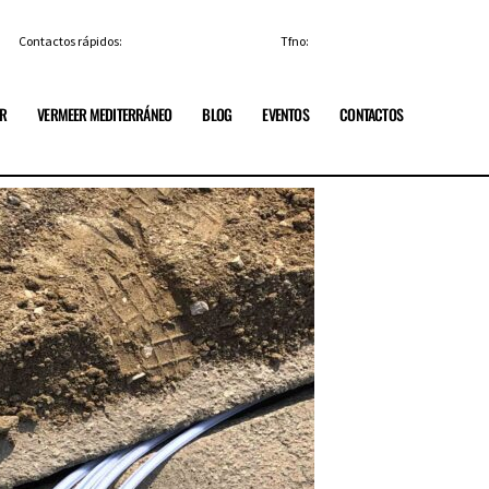
Contactos rápidos:
info@vermeerespana.es
Tfno:
+34 91 84 85 329
ER
VERMEER MEDITERRÁNEO
BLOG
EVENTOS
CONTACTOS