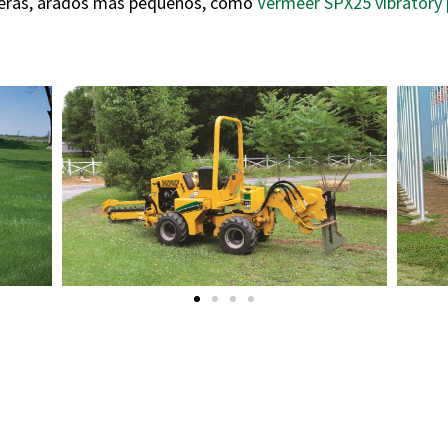
ueras, arados más pequeños, como
Vermeer SPX25 vibratory