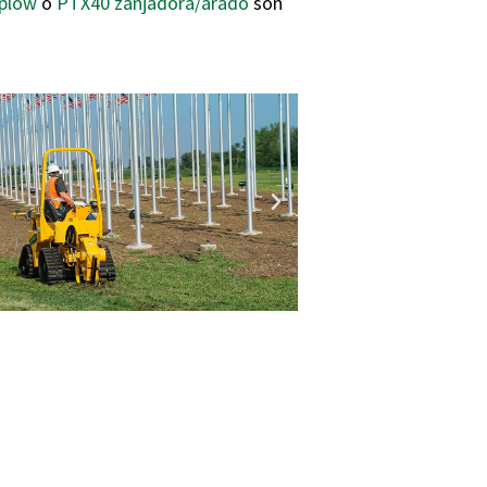
 plow
o
PTX40 zanjadora/arado
son