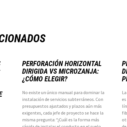
ACIONADOS
S
PERFORACIÓN HORIZONTAL
P
:
DIRIGIDA VS MICROZANJA:
D
¿CÓMO ELEGIR?
P
No existe un único manual para dominar la
La
E
instalación de servicios subterráneos. Con
es
presupuestos ajustados y plazos aún más
lí
exigentes, cada jefe de proyecto se hace la
fi
misma pregunta: “¿Cuál es la forma más
ot
rápida de instalar el conducto en el suelo
de