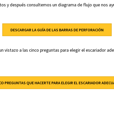
os y después consultemos un diagrama de flujo que nos ayud
DESCARGAR LA GUÍA DE LAS BARRAS DE PERFORACIÓN
vistazo a las cinco preguntas para elegir el escariador ad
CO PREGUNTAS QUE HACERTE PARA ELEGIR EL ESCARIADOR ADEC