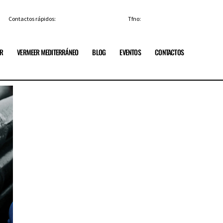
Contactos rápidos:
info@vermeerespana.es
Tfno:
+34 91 84 85 329
ER
VERMEER MEDITERRÁNEO
BLOG
EVENTOS
CONTACTOS