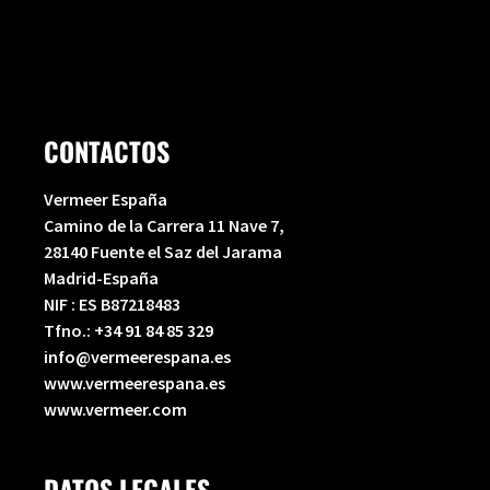
CONTACTOS
Vermeer España
Camino de la Carrera 11 Nave 7,
28140 Fuente el Saz del Jarama
Madrid-España
NIF : ES B87218483
Tfno.:
+34 91 84 85 329
info@vermeerespana.es
www.vermeerespana.es
www.vermeer.com
DATOS LEGALES