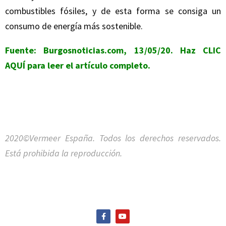
combustibles fósiles, y de esta forma se consiga un
consumo de energía más sostenible.
Fuente: Burgosnoticias.com, 13/05/20. Haz
CLIC
AQUÍ
para leer el artículo completo.
2020©Vermeer España. Todos los derechos reservados.
Está prohibida la reproducción.
F
Y
a
o