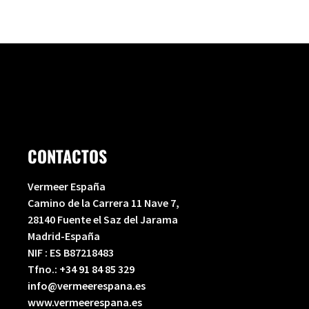
c
u
e
t
b
u
o
b
o
e
k
-
f
CONTACTOS
Vermeer España
Camino de la Carrera 11 Nave 7,
28140 Fuente el Saz del Jarama
Madrid-España
NIF : ES B87218483
Tfno.:
+34 91 84 85 329
info@vermeerespana.es
www.vermeerespana.es