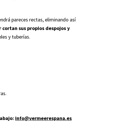
endrá pareces rectas, eliminando así
 cortan sus propios despojos y
les y tuberías.
as.
rabajo:
info@vermeerespana.es