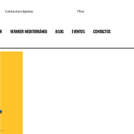
Contactos rápidos:
info@vermeerespana.es
Tfno:
+34 91 84 85 329
ER
VERMEER MEDITERRÁNEO
BLOG
EVENTOS
CONTACTOS