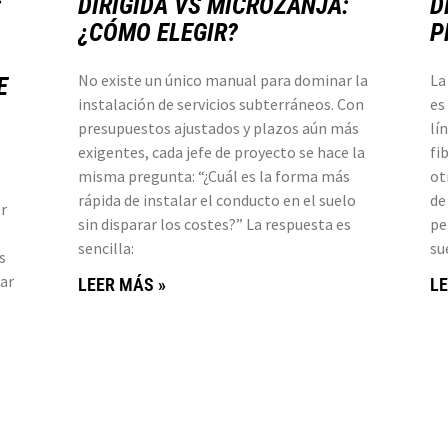
:
DIRIGIDA VS MICROZANJA:
D
¿CÓMO ELEGIR?
P
No existe un único manual para dominar la
La
E
instalación de servicios subterráneos. Con
es
presupuestos ajustados y plazos aún más
lí
exigentes, cada jefe de proyecto se hace la
fi
misma pregunta: “¿Cuál es la forma más
ot
rápida de instalar el conducto en el suelo
de
r
sin disparar los costes?” La respuesta es
pe
sencilla:
su
s
ar
LEER MÁS »
LE