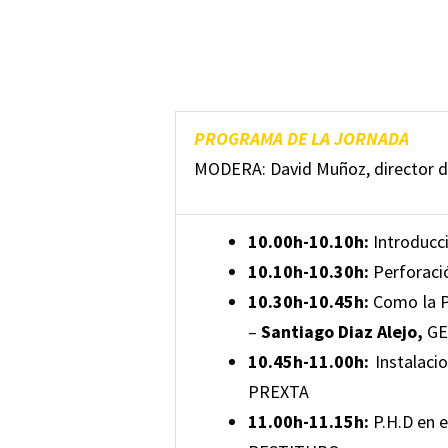
PROGRAMA DE LA JORNADA
MODERA: David Muñoz, director d
10.00h-10.10h:
Introducci
10.10h-10.30h:
Perforació
10.30h-10.45h:
Como la P.
–
Santiago Diaz Alejo,
GE
10.45h-11.00h:
Instalacio
PREXTA
11.00h-11.15h:
P.H.D en e