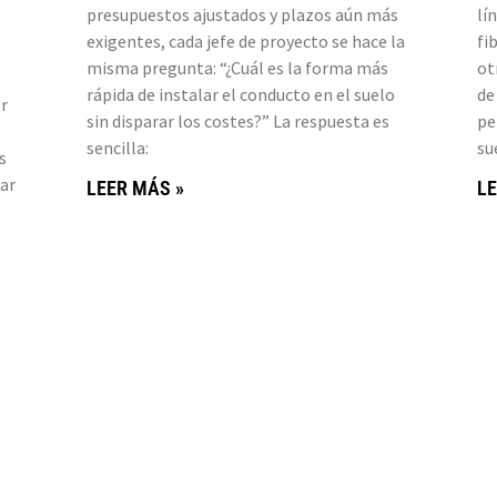
presupuestos ajustados y plazos aún más
lí
exigentes, cada jefe de proyecto se hace la
fi
misma pregunta: “¿Cuál es la forma más
ot
rápida de instalar el conducto en el suelo
de
r
sin disparar los costes?” La respuesta es
pe
sencilla:
su
s
ar
LEER MÁS »
LE