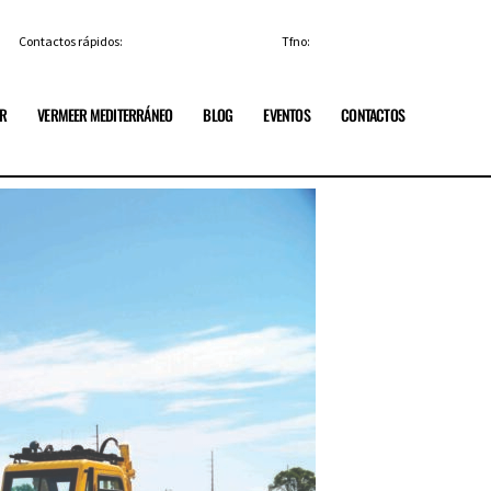
Contactos rápidos:
info@vermeerespana.es
Tfno:
+34 91 84 85 329
ER
VERMEER MEDITERRÁNEO
BLOG
EVENTOS
CONTACTOS