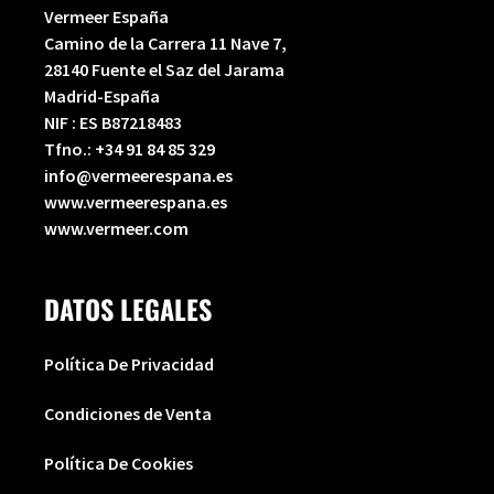
Vermeer España
Camino de la Carrera 11 Nave 7,
28140 Fuente el Saz del Jarama
Madrid-España
NIF : ES B87218483
Tfno.:
+34 91 84 85 329
info@vermeerespana.es
www.vermeerespana.es
www.vermeer.com
DATOS LEGALES
Política De Privacidad
Condiciones de Venta
Política De Cookies