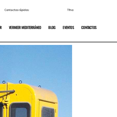
Contactos rápidos:
info@vermeerespana.es
Tfno:
+34 91 84 85 329
ER
VERMEER MEDITERRÁNEO
BLOG
EVENTOS
CONTACTOS