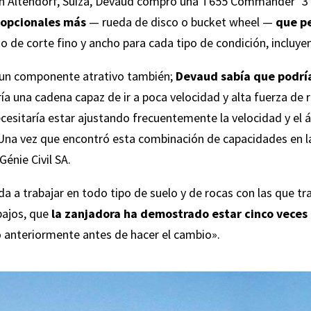
n Altendorf, Suiza, Devaud compró una
T655 Commander
3 
 opcionales más
— rueda de disco o bucket wheel —
que pe
 de corte fino y ancho para cada tipo de condición, incluye
ue un componente atrativo también;
Devaud sabía que podría
ía una cadena capaz de ir a poca velocidad y alta fuerza de ro
ecesitaría estar ajustando frecuentemente la velocidad y el 
 Una vez que encontró esta combinación de capacidades en la
énie Civil SA.
da a trabajar en todo tipo de suelo y de rocas con las que t
ajos, que
la zanjadora ha demostrado estar cinco veces 
anteriormente antes de hacer el cambio».