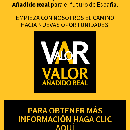
Añadido Real
para el futuro de España.
EMPIEZA CON NOSOTROS EL CAMINO
HACIA NUEVAS OPORTUNIDADES.
PARA OBTENER MÁS
INFORMACIÓN HAGA CLIC
AQUÍ