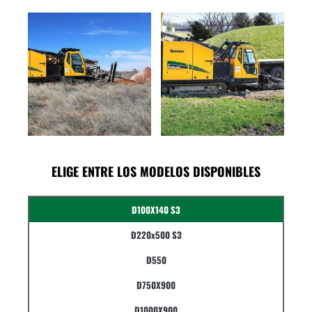
ELIGE ENTRE LOS MODELOS DISPONIBLES
D100X140 S3
D220x500 S3
D550
D750X900
D1000X900