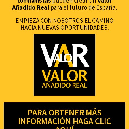
contratistas
pueden crear un
Valor
Añadido Real
para el futuro de España.
EMPIEZA CON NOSOTROS EL CAMINO
HACIA NUEVAS OPORTUNIDADES.
PARA OBTENER MÁS
INFORMACIÓN HAGA CLIC