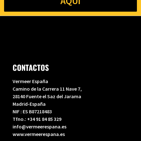
AQUÍ
CONTACTOS
Vermeer España
Camino de la Carrera 11 Nave 7,
28140 Fuente el Saz del Jarama
Madrid-España
NIF : ES B87218483
Tfno.:
+34 91 84 85 329
info@vermeerespana.es
www.vermeerespana.es