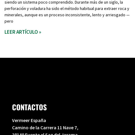
siendo un sistema poco comprendido. Durante más de un siglo, la
perforación y voladura ha sido el método habitual para extraer roca y
minerales, aunque es un proceso inconsistente, lento y arriesgado —
pero
LEER ARTÍCULO »
CONTACTOS
Vermeer España
Camino de la Carrera 11 Nave 7,
28140 Fuente el Saz del Jarama