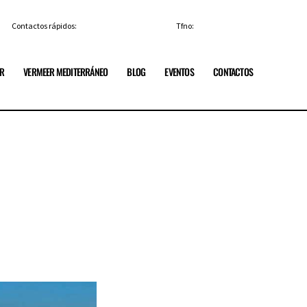
Contactos rápidos:
info@vermeerespana.es
Tfno:
+34 91 84 85 329
ER
VERMEER MEDITERRÁNEO
BLOG
EVENTOS
CONTACTOS