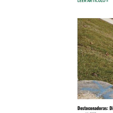
LEER ARTÍCULO »
Destoconadoras: Dif