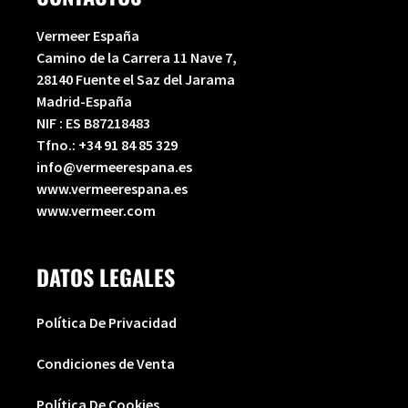
Vermeer España
Camino de la Carrera 11 Nave 7,
28140 Fuente el Saz del Jarama
Madrid-España
NIF : ES B87218483
Tfno.:
+34 91 84 85 329
info@vermeerespana.es
www.vermeerespana.es
www.vermeer.com
DATOS LEGALES
Política De Privacidad
Condiciones de Venta
Política De Cookies