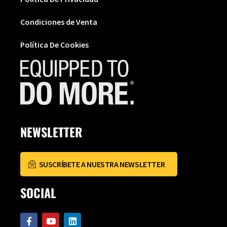
Condiciones de Venta
Política De Cookies
NEWSLETTER
SUSCRÍBETE A NUESTRA NEWSLETTER
SOCIAL
F
Y
L
a
o
i