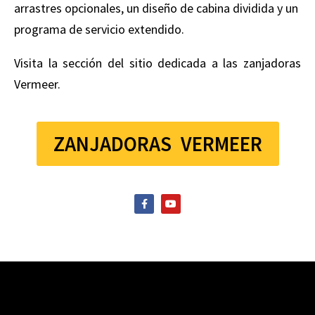
arrastres opcionales, un diseño de cabina dividida y un
programa de servicio extendido.
Visita la sección del sitio dedicada a las zanjadoras
Vermeer.
ZANJADORAS VERMEER
F
Y
a
o
c
u
e
t
b
u
o
b
o
e
k
-
f