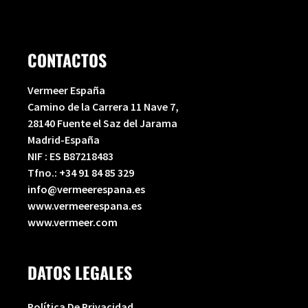
CONTACTOS
Vermeer España
Camino de la Carrera 11 Nave 7,
28140 Fuente el Saz del Jarama
Madrid-España
NIF : ES B87218483
Tfno.:
+34 91 84 85 329
info@vermeerespana.es
www.vermeerespana.es
www.vermeer.com
DATOS LEGALES
Política De Privacidad