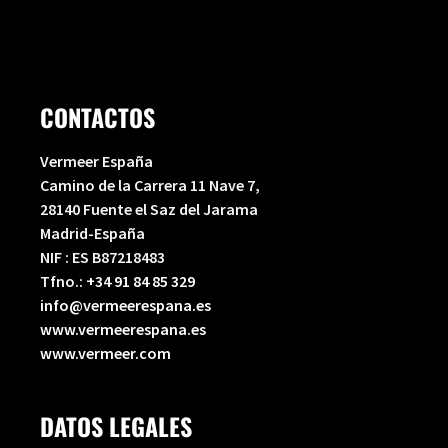
CONTACTOS
Vermeer España
Camino de la Carrera 11 Nave 7,
28140 Fuente el Saz del Jarama
Madrid-España
NIF : ES B87218483
Tfno.:
+34 91 84 85 329
info@vermeerespana.es
www.vermeerespana.es
www.vermeer.com
DATOS LEGALES