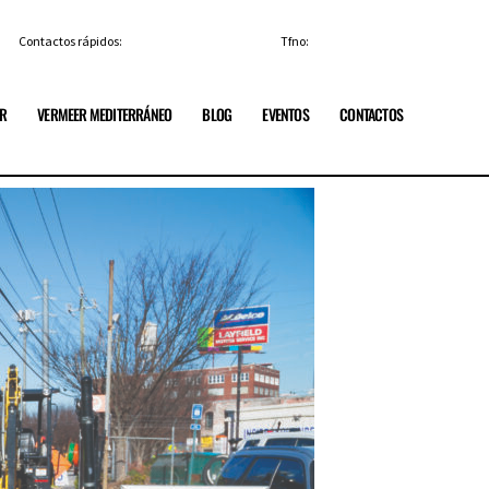
Contactos rápidos:
info@vermeerespana.es
Tfno:
+34 91 84 85 329
ER
VERMEER MEDITERRÁNEO
BLOG
EVENTOS
CONTACTOS