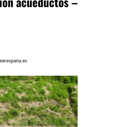
ción acueductos –
eerespana.es