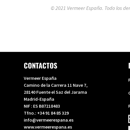
© 2021 Vermeer España. Todo los der
CONTACTOS
Vermeer España
Camino de la Carrera 11 Nave 7,
28140 Fuente el Saz del Jarama
Madrid-España
NIF : ES B87218483
Tfno.:
+34 91 84 85 329
info@vermeerespana.es
www.vermeerespana.es