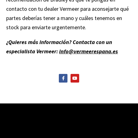
contacto con tu dealer Vermeer para aconsejarte qué
partes deberías tener a mano y cuáles tenemos en
stock para enviarte urgentemente.
¿Quieres más información? Contacta con un
especialista Vermeer:
info@vermeerespana.es
F
Y
a
o
c
u
e
t
b
u
o
b
o
e
k
-
f