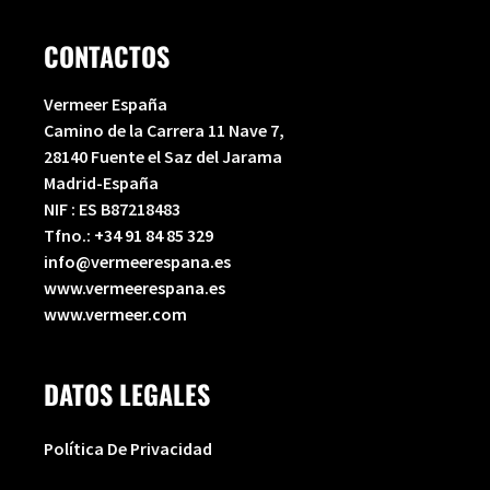
CONTACTOS
Vermeer España
Camino de la Carrera 11 Nave 7,
28140 Fuente el Saz del Jarama
Madrid-España
NIF : ES B87218483
Tfno.:
+34 91 84 85 329
info@vermeerespana.es
www.vermeerespana.es
www.vermeer.com
DATOS LEGALES
Política De Privacidad