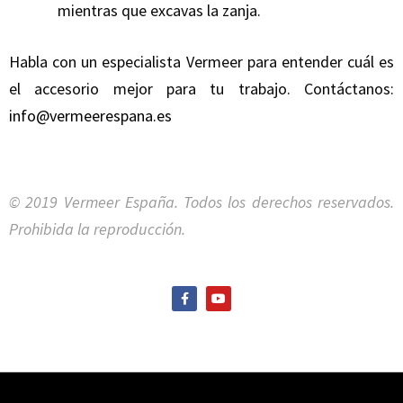
mientras que excavas la zanja.
Habla con un especialista Vermeer para entender cuál es
el accesorio mejor para tu trabajo. Contáctanos:
info@vermeerespana.es
© 2019 Vermeer España. Todos los derechos reservados.
Prohibida la reproducción.
F
Y
a
o
c
u
e
t
b
u
o
b
o
e
k
-