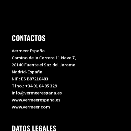
f
CONTACTOS
Vermeer España
Camino de la Carrera 11 Nave 7,
28140 Fuente el Saz del Jarama
Madrid-España
NIF : ES B87218483
Tfno.:
+34 91 84 85 329
info@vermeerespana.es
www.vermeerespana.es
www.vermeer.com
DATOS LEGALES