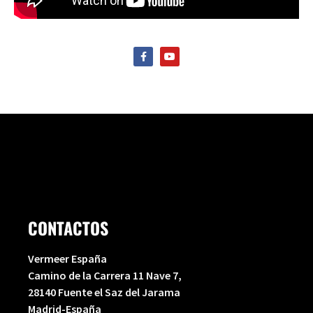
F
Y
a
o
c
u
e
t
b
u
o
b
o
e
k
-
f
CONTACTOS
Vermeer España
Camino de la Carrera 11 Nave 7,
28140 Fuente el Saz del Jarama
Madrid-España