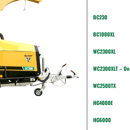
BC200
BC230
BC1000XL
WC2300XL
WC2300XLT – On
WC2500TX
HG4000E
HG6000