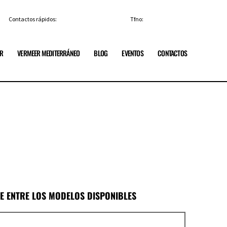
Contactos rápidos:
info@vermeerespana.es
Tfno:
+34 91 84 85 329
ER
VERMEER MEDITERRÁNEO
BLOG
EVENTOS
CONTACTOS
GE ENTRE LOS MODELOS DISPONIBLES