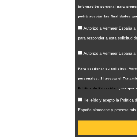
información personal para propor
podrá aceptar las finalidades q
Autorizo a Vermeer España a c
para responder a esta solicitud d
Autorizo a Vermeer España a p
Para gestionar su solicitud, Ve
personales. Si acepta el Tratam
Política de Privacidad
, marque 
He leído y acepto la Polític
España almacene y procese mis