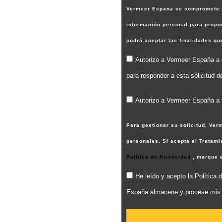
Vermeer Espana se compromete a 
información personal para propor
podrá aceptar las finalidades q
Autorizo a Vermeer España a c
para responder a esta solicitud d
Autorizo a Vermeer España a p
Para gestionar su solicitud, Ve
personales. Si acepta el Tratam
Política de Privacidad
, marque 
He leído y acepto la Polític
España almacene y procese mis