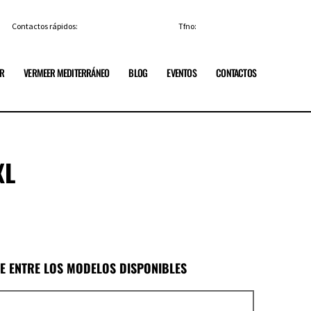
Contactos rápidos:
info@vermeerespana.es
Tfno:
+34 91 84 85 329
ER
VERMEER MEDITERRÁNEO
BLOG
EVENTOS
CONTACTOS
XL
GE ENTRE LOS MODELOS DISPONIBLES