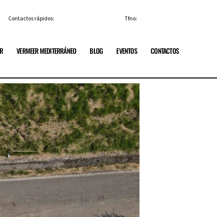
Contactos rápidos:
info@vermeerespana.es
Tfno:
+34 91 84 85 329
ER
VERMEER MEDITERRÁNEO
BLOG
EVENTOS
CONTACTOS