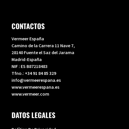
CONTACTOS
Vermeer España
Camino de la Carrera 11 Nave 7,
28140 Fuente el Saz del Jarama
Madrid-España
NIF : ES B87218483
Tfno.:
+34 91 84 85 329
info@vermeerespana.es
www.vermeerespana.es
www.vermeer.com
DATOS LEGALES