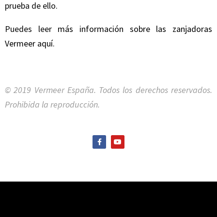
prueba de ello.
Puedes leer
más información sobre las zanjadoras
Vermeer aquí
.
© 2019 Vermeer España. Todos los derechos reservados.
Prohibida la reproducción.
F
Y
a
o
c
u
e
t
b
u
o
b
o
e
k
-
f