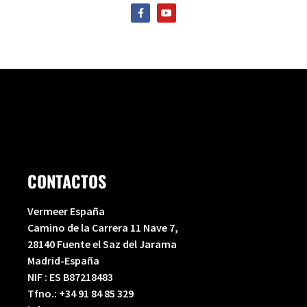
F
Y
a
o
c
u
e
t
b
u
o
b
o
e
k
-
f
CONTACTOS
Vermeer España
Camino de la Carrera 11 Nave 7,
28140 Fuente el Saz del Jarama
Madrid-España
NIF : ES B87218483
Tfno.:
+34 91 84 85 329