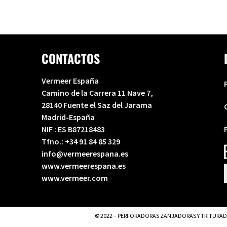
CONTACTOS
Vermeer España
Camino de la Carrera 11 Nave 7,
28140 Fuente el Saz del Jarama
Madrid-España
NIF : ES B87218483
Tfno.:
+34 91 84 85 329
info@vermeerespana.es
www.vermeerespana.es
www.vermeer.com
© 2022 – PERFORADORAS ZANJADORAS Y TRITURADORAS 