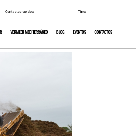
Contactos rápidos:
info@vermeerespana.es
Tfno:
+34 91 84 85 329
ER
VERMEER MEDITERRÁNEO
BLOG
EVENTOS
CONTACTOS