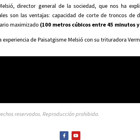
elsió, director general de la sociedad, que nos ha exp
les son las ventajas: capacidad de corte de troncos de 
orario maximizado
(100 metros cúbicos entre 45 minutos 
a experiencia de Paisatgisme Melsió con su trituradora Verm
echos reservados. Reproducción prohibida.
F
Y
a
o