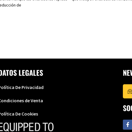
reducción de
DATOS LEGALES
NE
Política De Privacidad
Condiciones de Venta
SO
Política De Cookies
F
a
c