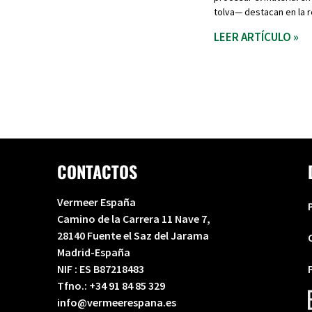
tolva— destacan en la 
LEER ARTÍCULO »
CONTACTOS
Vermeer España
Camino de la Carrera 11 Nave 7,
28140 Fuente el Saz del Jarama
Madrid-España
NIF : ES B87218483
Tfno.:
+34 91 84 85 329
info@vermeerespana.es