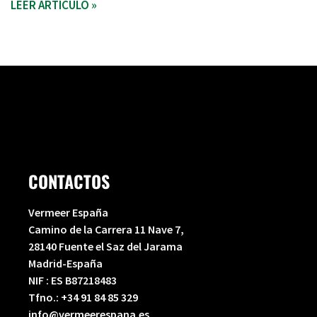
LEER ARTÍCULO »
CONTACTOS
Vermeer España
Camino de la Carrera 11 Nave 7,
28140 Fuente el Saz del Jarama
Madrid-España
NIF : ES B87218483
Tfno.:
+34 91 84 85 329
info@vermeerespana.es