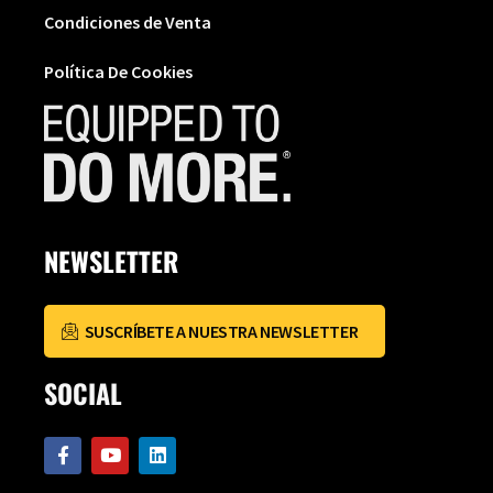
Condiciones de Venta
Política De Cookies
NEWSLETTER
SUSCRÍBETE A NUESTRA NEWSLETTER
SOCIAL
F
Y
L
a
o
i
c
u
n