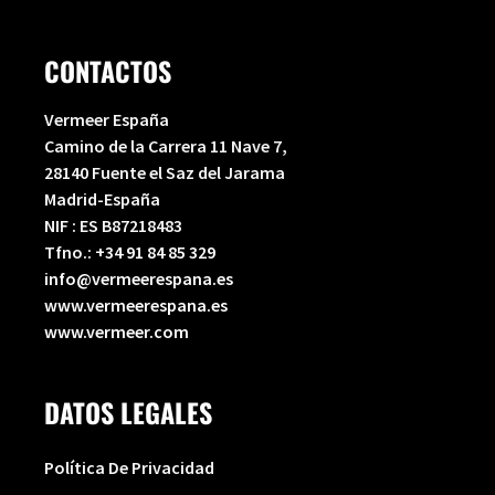
CONTACTOS
Vermeer España
Camino de la Carrera 11 Nave 7,
28140 Fuente el Saz del Jarama
Madrid-España
NIF : ES B87218483
Tfno.:
+34 91 84 85 329
info@vermeerespana.es
www.vermeerespana.es
www.vermeer.com
DATOS LEGALES
Política De Privacidad